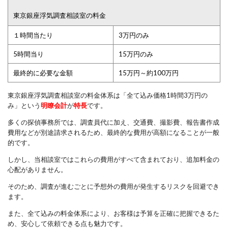
東京銀座浮気調査相談室の料金
１時間当たり
3万円のみ
5時間当り
15万円のみ
最終的に必要な金額
15万円～約100万円
東京銀座浮気調査相談室の料金体系は「全て込み価格1時間3万円の
み」という
明瞭会計
が
特長
です。
多くの探偵事務所では、調査員代に加え、交通費、撮影費、報告書作成
費用などが別途請求されるため、最終的な費用が高額になることが一般
的です。
しかし、当相談室ではこれらの費用がすべて含まれており、追加料金の
心配がありません。
そのため、調査が進むごとに予想外の費用が発生するリスクを回避でき
ます。
また、全て込みの料金体系により、お客様は予算を正確に把握できるた
め、安心して依頼できる点も魅力です。