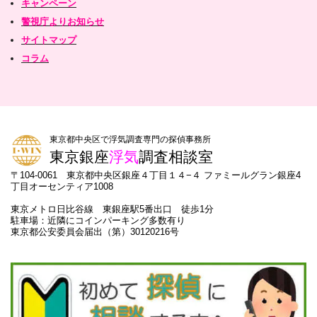
キャンペーン
警視庁よりお知らせ
サイトマップ
コラム
東京都中央区で浮気調査専門の探偵事務所
東京銀座
浮気
調査相談室
〒104-0061 東京都中央区銀座４丁目１４−４ ファミールグラン銀座4
丁目オーセンティア1008
東京メトロ日比谷線 東銀座駅5番出口 徒歩1分
駐車場：近隣にコインパーキング多数有り
東京都公安委員会届出（第）30120216号