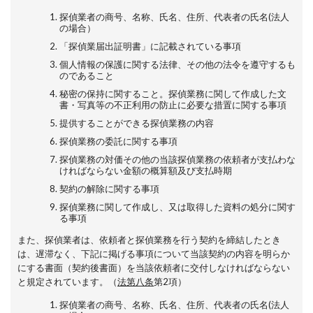
探偵業者の商号、名称、氏名、住所、代表者の氏名(法人
の場合）
「探偵業届出証明書」に記載されている事項
個人情報の保護に関する法律、その他の法令を遵守するも
のであること
秘密の保持に関すること。探偵業務に関して作成した文
書・写真等の不正利用の防止に必要な措置に関する事項
提供することができる探偵業務の内容
探偵業務の委託に関する事項
探偵業務の対価その他の当該探偵業務の依頼者が支払わな
ければならない金額の概算額及び支払時期
契約の解除に関する事項
探偵業務に関して作成し、又は取得した資料の処分に関す
る事項
また、探偵業者は、依頼者と探偵業務を行う契約を締結したとき
は、遅滞なく、下記に掲げる事項について当該契約の内容を明らか
にする書面（契約後書面）を当該依頼者に交付しなければならない
と規定されています。（
法第八条
第2項）
探偵業者の商号、名称、氏名、住所、代表者の氏名(法人